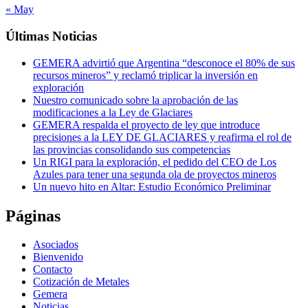
« May
Últimas Noticias
GEMERA advirtió que Argentina “desconoce el 80% de sus
recursos mineros” y reclamó triplicar la inversión en
exploración
Nuestro comunicado sobre la aprobación de las
modificaciones a la Ley de Glaciares
GEMERA respalda el proyecto de ley que introduce
precisiones a la LEY DE GLACIARES y reafirma el rol de
las provincias consolidando sus competencias
Un RIGI para la exploración, el pedido del CEO de Los
Azules para tener una segunda ola de proyectos mineros
Un nuevo hito en Altar: Estudio Económico Preliminar
Páginas
Asociados
Bienvenido
Contacto
Cotización de Metales
Gemera
Noticias