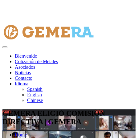
Bienvenido
Cotización de Metales
Asociados
Noticias
Contacto
Idioma
Spanish
English
Chinese
GEMERA ELIGIÓ COMISIÓN
DIRECTIVA | GEMERA
Home