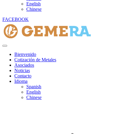
English
Chinese
FACEBOOK
Bienvenido
Cotización de Metales
Asociados
Noticias
Contacto
Idioma
Spanish
English
Chinese