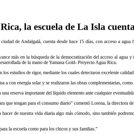
ica, la escuela de La Isla cuenta
a ciudad de Andalgalá, cuenta desde hace 15 días, con acceso a agua f
 avance más en la búsqueda de la democratización del acceso al agua y
 desarrollada de la mano de Yamana Gold- Proyecto Agua Rica.
ron los estudios de rigor, mediante los cuales detectaron excelente cali
ona a con energía solar y se realizaron las obras complementarias, como
on una reserva importante del líquido elemento ante cualquier eventualid
para que tengan para el consumo diario” comentó Lorena, la directora de
a hacer de nuestra vida diaria algo más cómodo, sino también podremo
para la escuela como para los chicos y sus familias.”