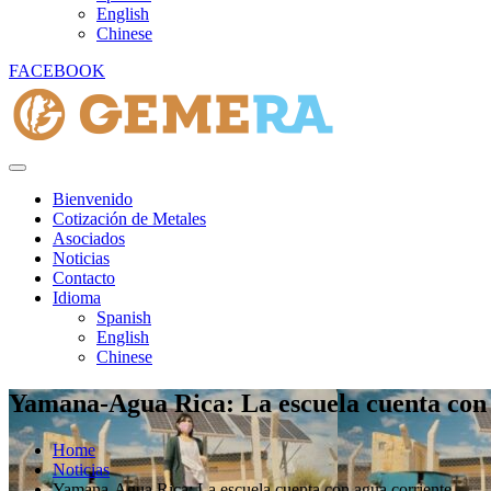
English
Chinese
FACEBOOK
Bienvenido
Cotización de Metales
Asociados
Noticias
Contacto
Idioma
Spanish
English
Chinese
Yamana-Agua Rica: La escuela cuenta co
Home
Noticias
Yamana-Agua Rica: La escuela cuenta con agua corriente