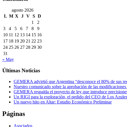
agosto 2026
L
M
X
J
V
S
D
1
2
3
4
5
6
7
8
9
10
11
12
13
14
15
16
17
18
19
20
21
22
23
24
25
26
27
28
29
30
31
« May
Últimas Noticias
GEMERA advirtió que Argentina “desconoce el 80% de sus recur
Nuestro comunicado sobre la aprobación de las modificaciones 
GEMERA respalda el proyecto de ley que introduce precisione
Un RIGI para la exploración, el pedido del CEO de Los Azules
Un nuevo hito en Altar: Estudio Económico Preliminar
Páginas
Asociados