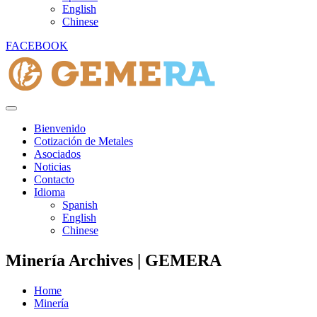
English
Chinese
FACEBOOK
Bienvenido
Cotización de Metales
Asociados
Noticias
Contacto
Idioma
Spanish
English
Chinese
Minería Archives | GEMERA
Home
Minería